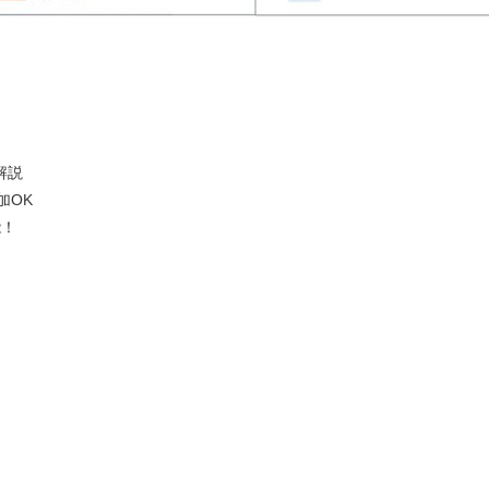
解説
加OK
能！