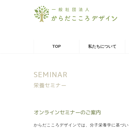
コ
ナ
ン
ビ
テ
ゲ
ン
ー
ツ
シ
へ
ョ
ス
ン
キ
に
TOP
私たちについて
ッ
移
プ
動
SEMINAR
栄養セミナー
オンラインセミナーのご案内
からだこころデザインでは、分子栄養学に基づい